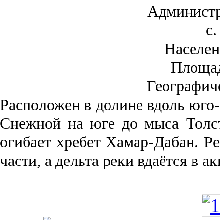
Администр
с.
Населен
Площа
Географич
Рас­положен в долине вдоль юго-
Снежной на юге до мыса Толст
огибает хребет Хамар-Дабан. Ре
части, а дельта реки вда­ётся в 