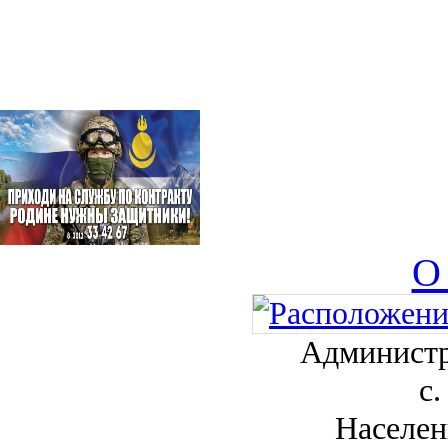
О
Администр
с.
Населен