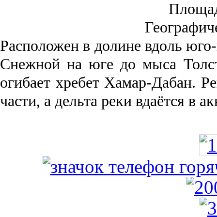
Площа
Географич
Рас­положен в долине вдоль юго-
Снежной на юге до мыса Толст
огибает хребет Хамар-Дабан. Ре
части, а дельта реки вда­ётся в 