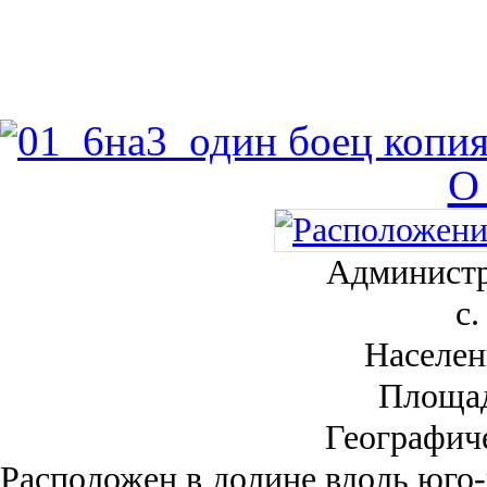
О
Администр
с.
Населен
Площа
Географич
Рас­положен в долине вдоль юго-