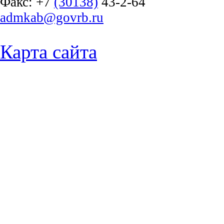
Факс:
+7
(30138)
43-2-64
admkab@govrb.ru
Карта сайта