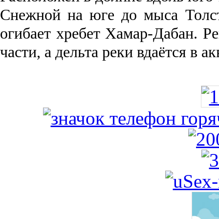
Снежной на юге до мыса Толст
огибает хребет Хамар-Дабан. Ре
части, а дельта реки вда­ётся в 