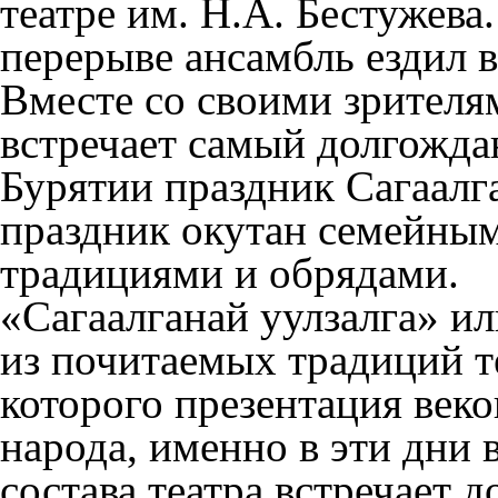
театре им. Н.А. Бестужева
перерыве ансамбль ездил 
Вместе со своими зрителя
встречает самый долгожд
Бурятии праздник Сагаалг
праздник окутан семейны
традициями и обрядами.
«Сагаалганай уулзалга» ил
из почитаемых традиций те
которого презентация век
народа, именно в эти дни 
состава театра встречает д