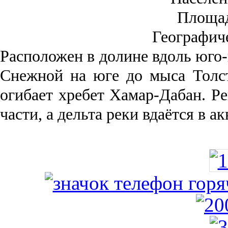
Площа
Географич
Рас­положен в долине вдоль юго-
Снежной на юге до мыса Толст
огибает хребет Хамар-Дабан. Ре
части, а дельта реки вда­ётся в 