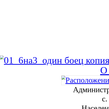
О
Администр
с.
Населен