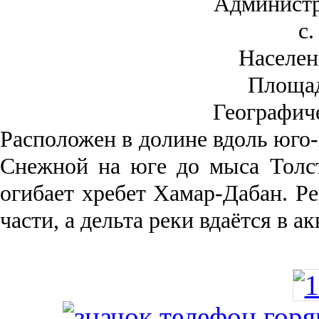
Администр
с.
Населен
Площа
Географич
Рас­положен в долине вдоль юго-
Снежной на юге до мыса Толст
огибает хребет Хамар-Дабан. Ре
части, а дельта реки вда­ётся в 