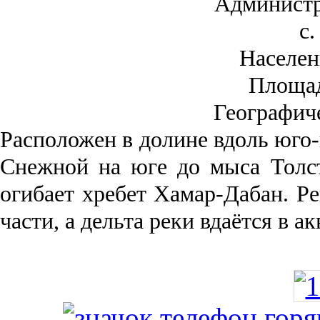
Администр
с.
Населен
Площа
Географич
Рас­положен в долине вдоль юго-
Снежной на юге до мыса Толст
огибает хребет Хамар-Дабан. Ре
части, а дельта реки вда­ётся в 