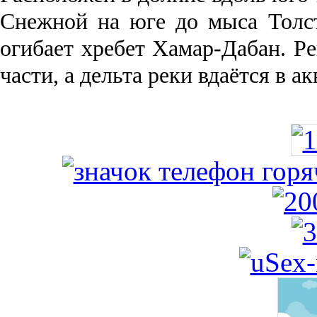
Снежной на юге до мыса Толст
огибает хребет Хамар-Дабан. Ре
части, а дельта реки вда­ётся в 