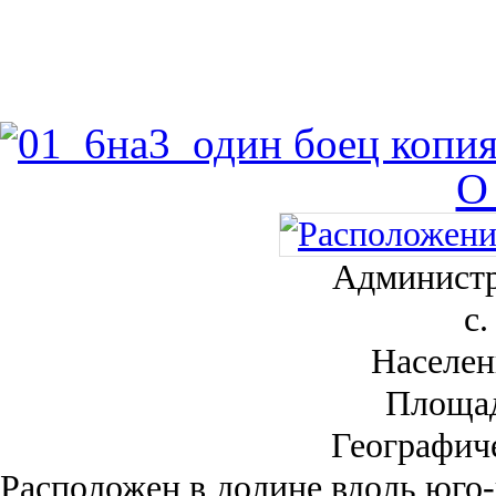
О
Администр
с.
Населен
Площа
Географич
Рас­положен в долине вдоль юго-