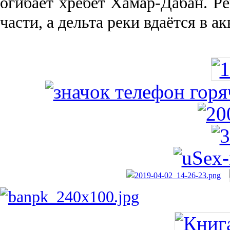
огибает хребет Хамар-Дабан. Ре
части, а дельта реки вда­ётся в 