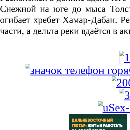
Снежной на юге до мыса Толст
огибает хребет Хамар-Дабан. Ре
части, а дельта реки вда­ётся в 