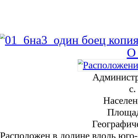
О
Администр
с.
Населен
Площа
Географич
Рас­положен в долине вдоль юго-