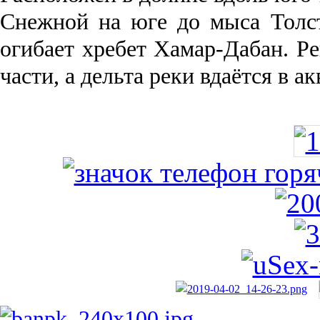
Снежной на юге до мыса Толст
огибает хребет Хамар-Дабан. Ре
части, а дельта реки вда­ётся в 