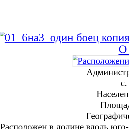
О
Администр
с.
Населен
Площа
Географич
Рас­положен в долине вдоль юго-