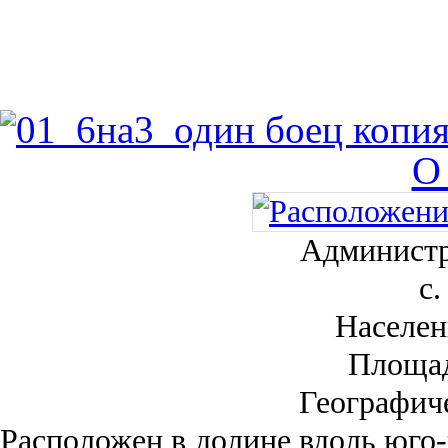
О
Администр
с.
Населен
Площа
Географич
Рас­положен в долине вдоль юго-