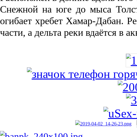
Снежной на юге до мыса Толст
огибает хребет Хамар-Дабан. Ре
части, а дельта реки вда­ётся в 