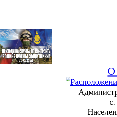
О
Администр
с.
Населен