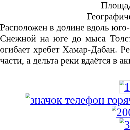
Площа
Географич
Рас­положен в долине вдоль юго-
Снежной на юге до мыса Толст
огибает хребет Хамар-Дабан. Ре
части, а дельта реки вда­ётся в 