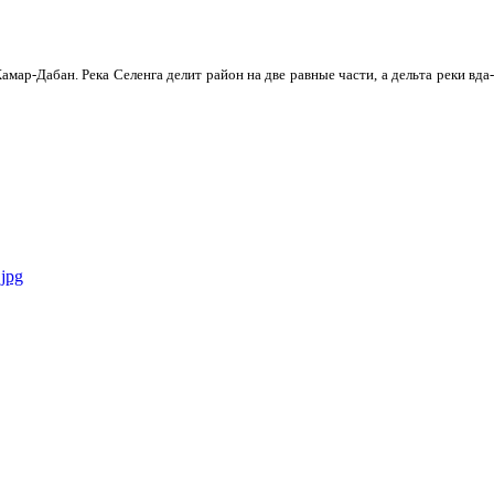
мар-Дабан. Река Селенга делит район на две равные части, а дельта реки вда­