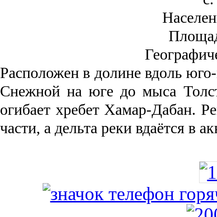
Населен
Площа
Географич
Рас­положен в долине вдоль юго-
Снежной на юге до мыса Толст
огибает хребет Хамар-Дабан. Ре
части, а дельта реки вда­ётся в 