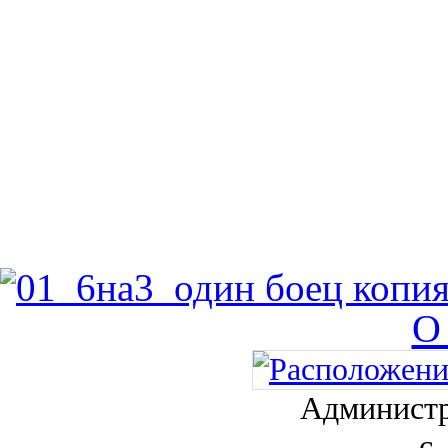
О
Администр
с.