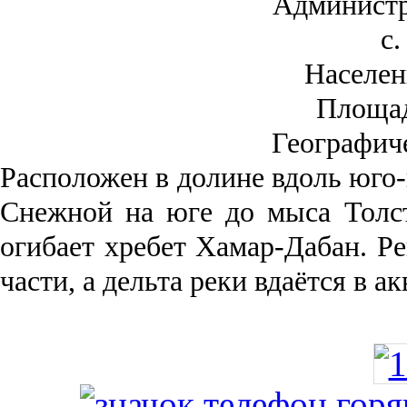
Администр
с.
Населен
Площа
Географич
Рас­положен в долине вдоль юго-
Снежной на юге до мыса Толст
огибает хребет Хамар-Дабан. Ре
части, а дельта реки вда­ётся в 