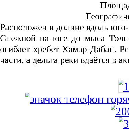
Площа
Географич
Рас­положен в долине вдоль юго-
Снежной на юге до мыса Толст
огибает хребет Хамар-Дабан. Ре
части, а дельта реки вда­ётся в 