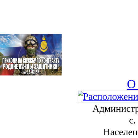
О
Администр
с.
Населен