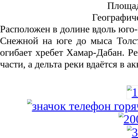
Площа
Географич
Рас­положен в долине вдоль юго-
Снежной на юге до мыса Толст
огибает хребет Хамар-Дабан. Ре
части, а дельта реки вда­ётся в 