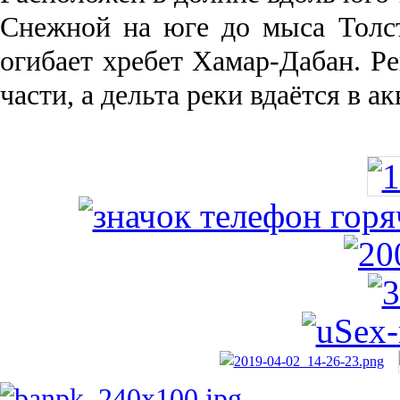
Снежной на юге до мыса Толст
огибает хребет Хамар-Дабан. Ре
части, а дельта реки вда­ётся в 