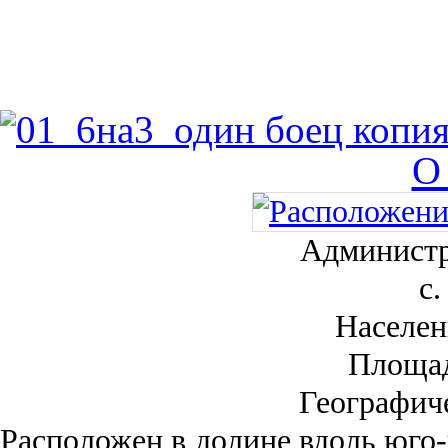
О
Администр
с.
Населен
Площа
Географич
Рас­положен в долине вдоль юго-