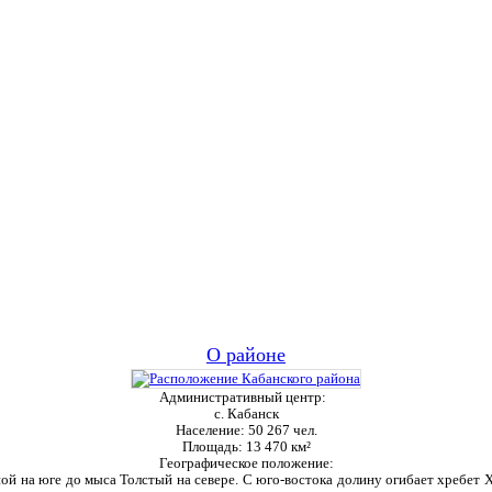
О районе
Административный центр:
с. Кабанск
Население:
50 267 чел.
Площадь:
13 470 км²
Географическое положение:
ой на юге до мыса Толстый на севере. С юго-востока долину огибает хребет Ха