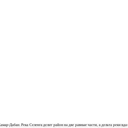
мар-Дабан. Река Селенга делит район на две равные части, а дельта реки вда­