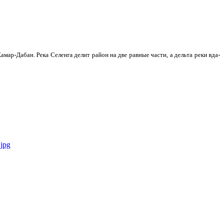
мар-Дабан. Река Селенга делит район на две равные части, а дельта реки вда­