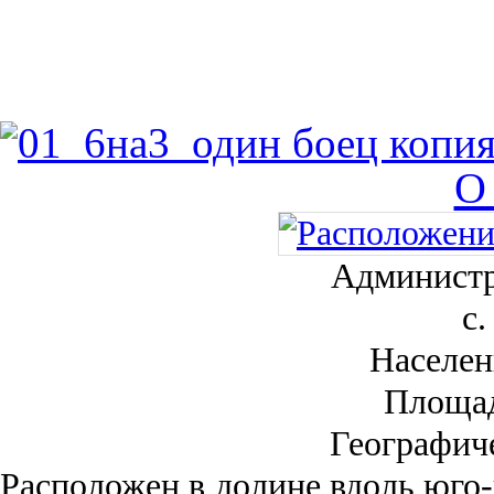
О
Администр
с.
Населен
Площа
Географич
Рас­положен в долине вдоль юго-