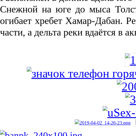
Снежной на юге до мыса Толст
огибает хребет Хамар-Дабан. Ре
части, а дельта реки вда­ётся в 