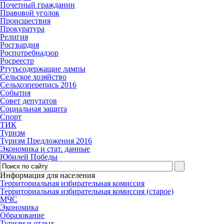
Почетный гражданин
Правовой уголок
Происшествия
Прокуратура
Религия
Росгвардия
Роспотребнадзор
Росреестр
Ртутьсодержащие лампы
Сельское хозяйство
Сельхозперепись 2016
События
Совет депутатов
Социальная защита
Спорт
ТИК
Туризм
Туризм Предложения 2016
Экономика и стат. данные
Юбилей Победы
Информация для населения
Территориальная избирательная комиссия
Территориальная избирательная комиссия (старое)
МЧС
Экономика
Образование
Туризм и отдых