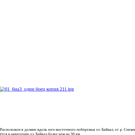
Рас­положен в долине вдоль юго-восточного побережья оз. Байкал, от р. Снежн
ётся в акваторию оз. Байкал более чем на 30 км.