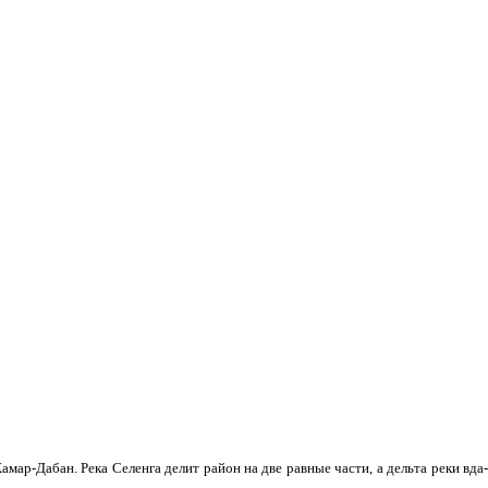
мар-Дабан. Река Селенга делит район на две равные части, а дельта реки вда­