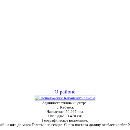
О районе
Административный центр:
с. Кабанск
Население:
50 267 чел.
Площадь:
13 470 км²
Географическое положение:
ой на юге до мыса Толстый на севере. С юго-востока долину огибает хребет Ха