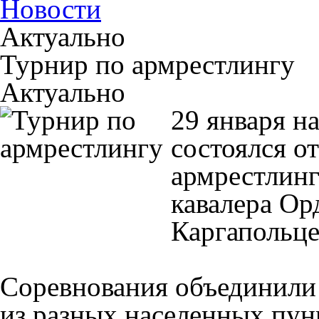
Новости
Актуально
Турнир по армрестлингу
Актуально
29 января н
состоялся о
армрестлинг
кавалера Ор
Каргапольце
Соревнования объединили
из разных населенных пун