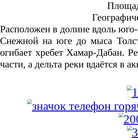
Площа
Географич
Рас­положен в долине вдоль юго-
Снежной на юге до мыса Толст
огибает хребет Хамар-Дабан. Ре
части, а дельта реки вда­ётся в 