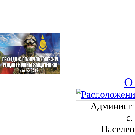
О
Администр
с.
Населен