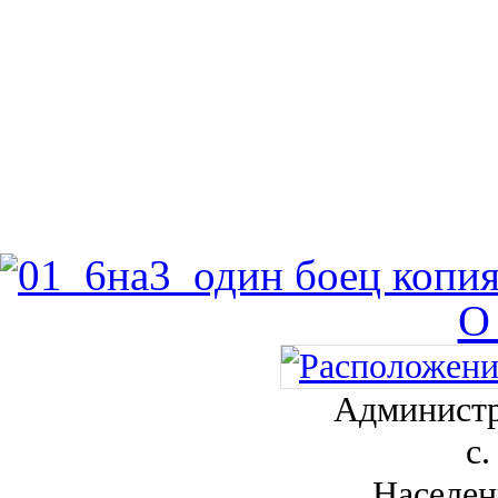
О
Администр
с.
Населен