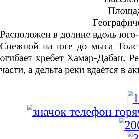
Площа
Географич
Рас­положен в долине вдоль юго-
Снежной на юге до мыса Толст
огибает хребет Хамар-Дабан. Ре
части, а дельта реки вда­ётся в 