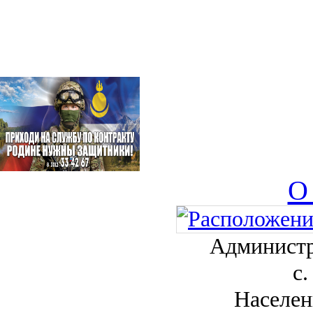
О
Администр
с.
Населен