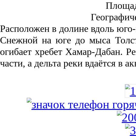
Площа
Географич
Рас­положен в долине вдоль юго-
Снежной на юге до мыса Толст
огибает хребет Хамар-Дабан. Ре
части, а дельта реки вда­ётся в 