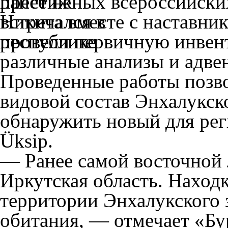
престижных всероссийски
Никита вместе с наставн
провели первичную инвен
различные анализы и адве
Проведенные работы позво
видовой состав Энхалукско
обнаружить новый для реги
Üksip.
— Ранее самой восточной 
Иркутская область. Наход
территории Энхалукского 
обитания, — отмечает «Бу