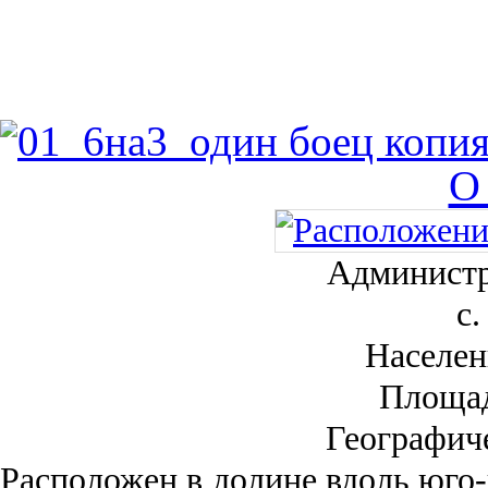
О
Администр
с.
Населен
Площа
Географич
Рас­положен в долине вдоль юго-