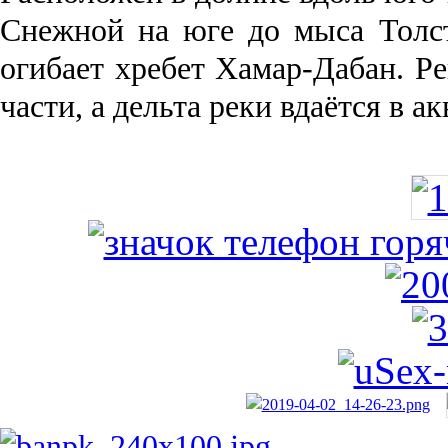
Снежной на юге до мыса Толст
огибает хребет Хамар-Дабан. Ре
части, а дельта реки вда­ётся в 