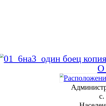
О
Администр
с.
Населен