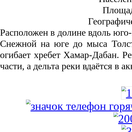
Площа
Географич
Рас­положен в долине вдоль юго-
Снежной на юге до мыса Толст
огибает хребет Хамар-Дабан. Ре
части, а дельта реки вда­ётся в 