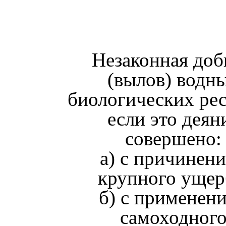
Незаконная до
(вылов) водн
биологических рес
если это деян
совершено:
а) с причинен
крупного ущер
б) с применен
самоходног