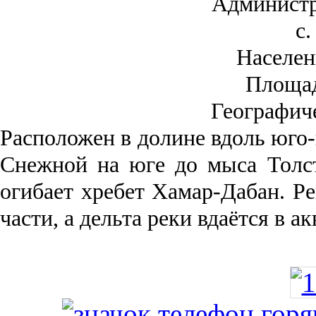
Администр
с.
Населен
Площа
Географич
Рас­положен в долине вдоль юго-
Снежной на юге до мыса Толст
огибает хребет Хамар-Дабан. Ре
части, а дельта реки вда­ётся в 