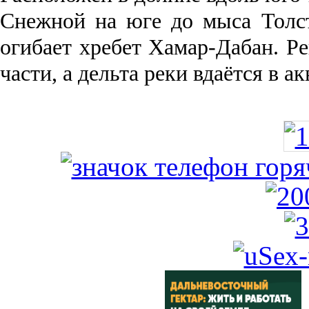
Снежной на юге до мыса Толст
огибает хребет Хамар-Дабан. Ре
части, а дельта реки вда­ётся в 