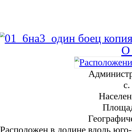
О
Администр
с.
Населен
Площа
Географич
Рас­положен в долине вдоль юго-