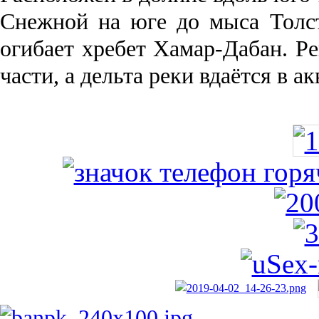
Снежной на юге до мыса Толст
огибает хребет Хамар-Дабан. Ре
части, а дельта реки вда­ётся в 