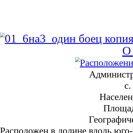
О
Администр
с.
Населен
Площа
Географич
Рас­положен в долине вдоль юго-