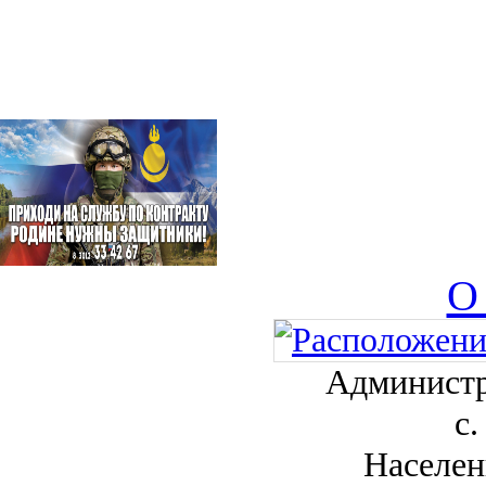
О
Администр
с.
Населен