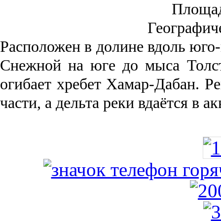
Площа
Географич
Рас­положен в долине вдоль юго-
Снежной на юге до мыса Толст
огибает хребет Хамар-Дабан. Ре
части, а дельта реки вда­ётся в 