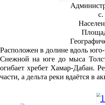
Администр
с.
Населен
Площа
Географич
Рас­положен в долине вдоль юго-
Снежной на юге до мыса Толст
огибает хребет Хамар-Дабан. Ре
части, а дельта реки вда­ётся в 