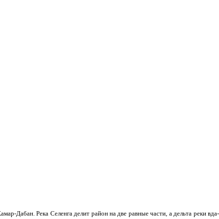
мар-Дабан. Река Селенга делит район на две равные части, а дельта реки вда­