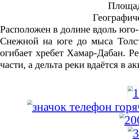
Площа
Географич
Рас­положен в долине вдоль юго-
Снежной на юге до мыса Толст
огибает хребет Хамар-Дабан. Ре
части, а дельта реки вда­ётся в 