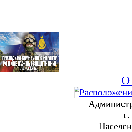
О
Администр
с.
Населен