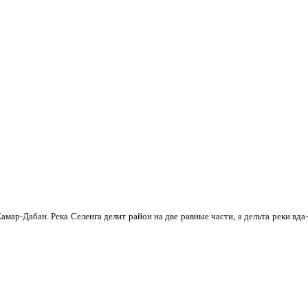
мар-Дабан. Река Селенга делит район на две равные части, а дельта реки вда­