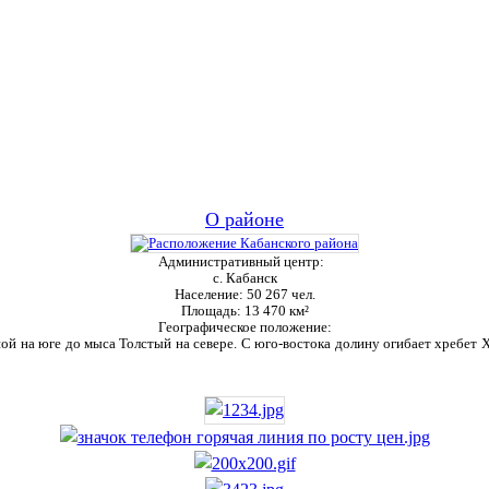
О районе
Административный центр:
с. Кабанск
Население:
50 267 чел.
Площадь:
13 470 км²
Географическое положение:
ой на юге до мыса Толстый на севере. С юго-востока долину огибает хребет Ха