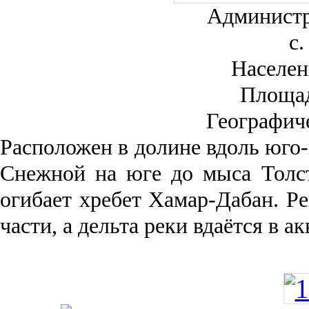
Администр
с.
Населен
Площа
Географич
Рас­положен в долине вдоль юго-
Снежной на юге до мыса Толст
огибает хребет Хамар-Дабан. Ре
части, а дельта реки вда­ётся в 