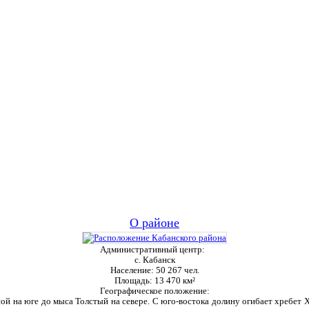
О районе
Административный центр:
с. Кабанск
Население:
50 267 чел.
Площадь:
13 470 км²
Географическое положение:
ой на юге до мыса Толстый на севере. С юго-востока долину огибает хребет Ха