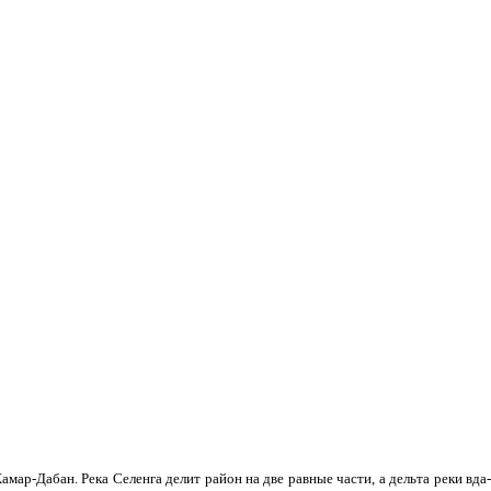
мар-Дабан. Река Селенга делит район на две равные части, а дельта реки вда­