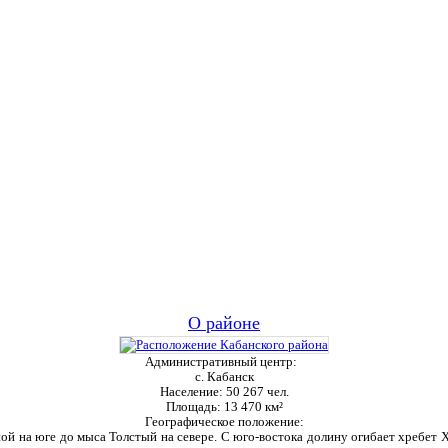
О районе
Административный центр:
с. Кабанск
Население:
50 267 чел.
Площадь:
13 470 км²
Географическое положение:
ой на юге до мыса Толстый на севере. С юго-востока долину огибает хребет Ха