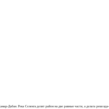
мар-Дабан. Река Селенга делит район на две равные части, а дельта реки вда­