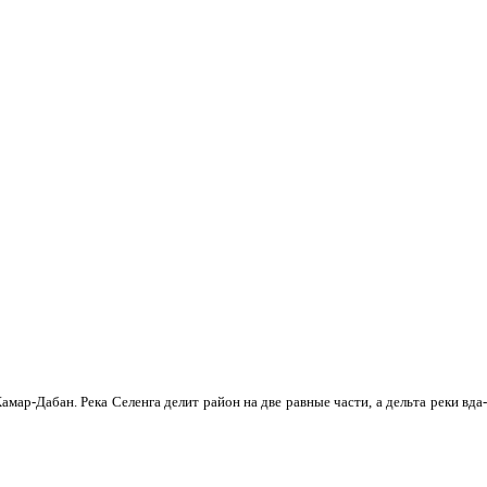
мар-Дабан. Река Селенга делит район на две равные части, а дельта реки вда­