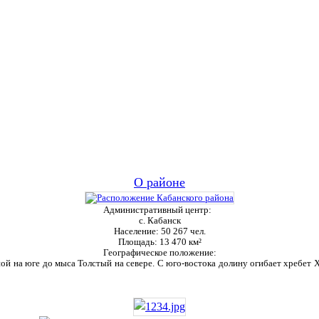
О районе
Административный центр:
с. Кабанск
Население:
50 267 чел.
Площадь:
13 470 км²
Географическое положение:
ой на юге до мыса Толстый на севере. С юго-востока долину огибает хребет Ха