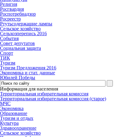
Религия
Росгвардия
Роспотребнадзор
Росреестр
Ртутьсодержащие лампы
Сельское хозяйство
Сельхозперепись 2016
События
Совет депутатов
Социальная защита
Спорт
ТИК
Туризм
Туризм Предложения 2016
Экономика и стат. данные
Юбилей Победы
Информация для населения
Территориальная избирательная комиссия
Территориальная избирательная комиссия (старое)
МЧС
Экономика
Образование
Туризм и отдых
Культура
Здравоохранение
Сельское хозяйство