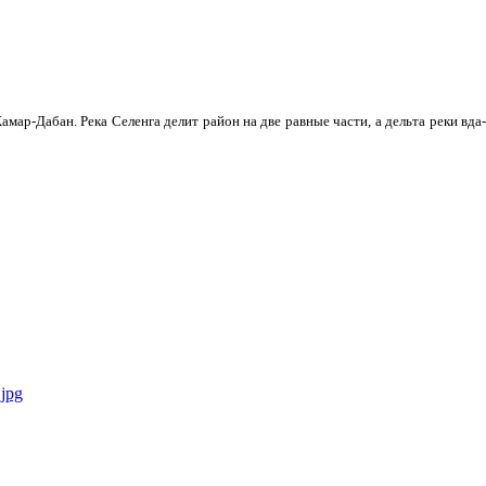
мар-Дабан. Река Селенга делит район на две равные части, а дельта реки вда­