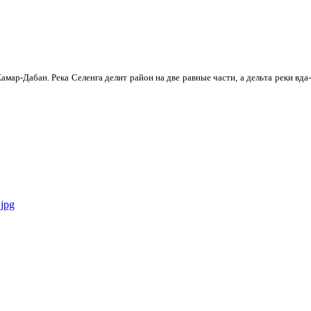
мар-Дабан. Река Селенга делит район на две равные части, а дельта реки вда­