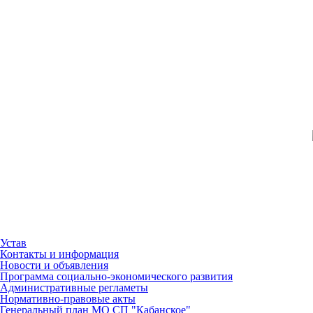
Устав
Контакты и информация
Новости и объявления
Программа социально-экономического развития
Административные регламеты
Нормативно-правовые акты
Генеральный план МО СП "Кабанское"