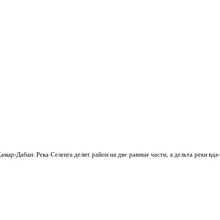
мар-Дабан. Река Селенга делит район на две равные части, а дельта реки вда­