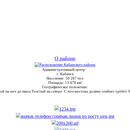
О районе
Административный центр:
с. Кабанск
Население:
50 267 чел.
Площадь:
13 470 км²
Географическое положение:
ой на юге до мыса Толстый на севере. С юго-востока долину огибает хребет Ха