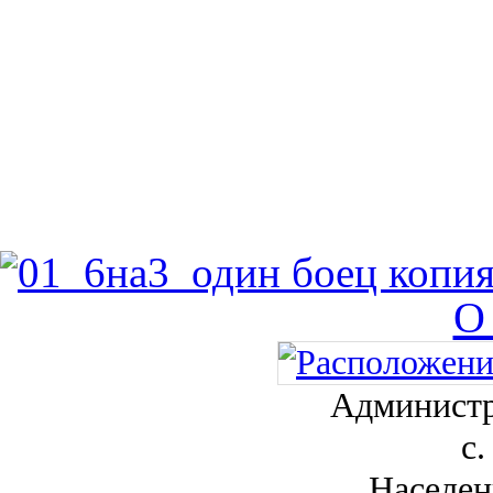
О
Администр
с.
Населен