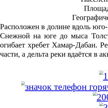
Площа
Географич
Рас­положен в долине вдоль юго-
Снежной на юге до мыса Толст
огибает хребет Хамар-Дабан. Ре
части, а дельта реки вда­ётся в 