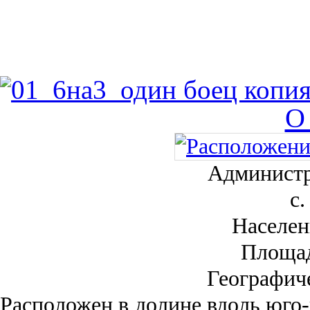
О
Администр
с.
Населен
Площа
Географич
Рас­положен в долине вдоль юго-