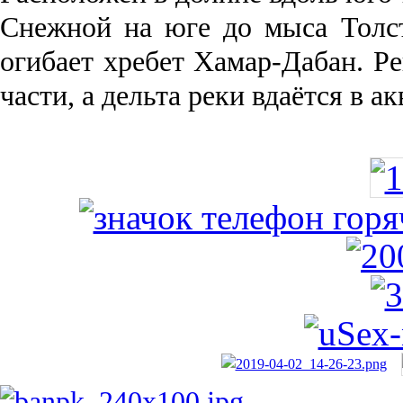
Снежной на юге до мыса Толст
огибает хребет Хамар-Дабан. Ре
части, а дельта реки вда­ётся в 