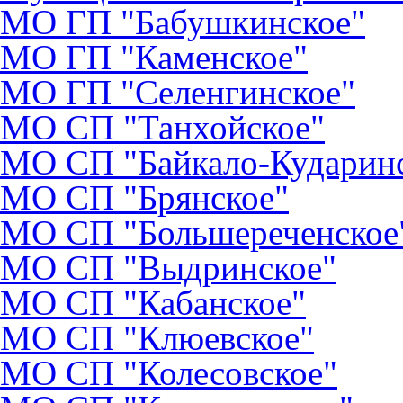
МО ГП "Бабушкинское"
МО ГП "Каменское"
МО ГП "Селенгинское"
МО CП "Танхойское"
МО СП "Байкало-Кударин
МО СП "Брянское"
МО СП "Большереченское
МО СП "Выдринское"
МО СП "Кабанское"
МО СП "Клюевское"
МО СП "Колесовское"