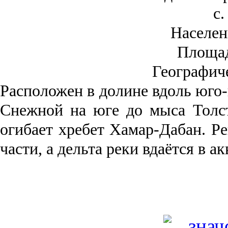
с.
Населен
Площа
Географич
Рас­положен в долине вдоль юго-
Снежной на юге до мыса Толст
огибает хребет Хамар-Дабан. Ре
части, а дельта реки вда­ётся в 