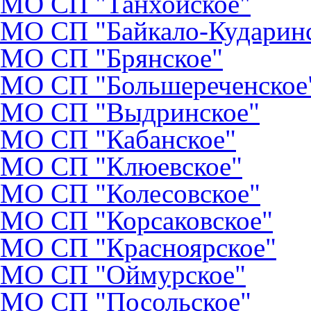
МО CП "Танхойское"
МО СП "Байкало-Кударин
МО СП "Брянское"
МО СП "Большереченское
МО СП "Выдринское"
МО СП "Кабанское"
МО СП "Клюевское"
МО СП "Колесовское"
МО СП "Корсаковское"
МО СП "Красноярское"
МО СП "Оймурское"
МО СП "Посольское"