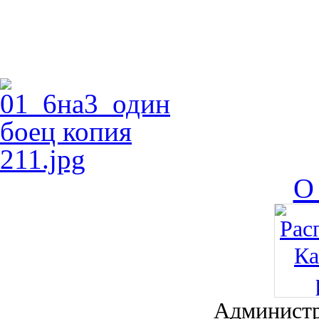
О
Администр