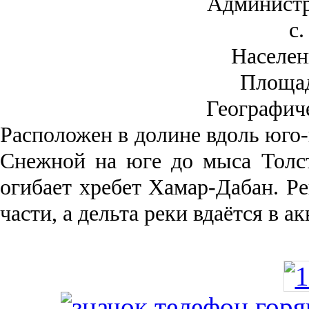
Администр
с.
Населен
Площа
Географич
Рас­положен в долине вдоль юго-
Снежной на юге до мыса Толст
огибает хребет Хамар-Дабан. Ре
части, а дельта реки вда­ётся в 