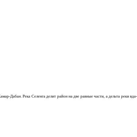
мар-Дабан. Река Селенга делит район на две равные части, а дельта реки вда­