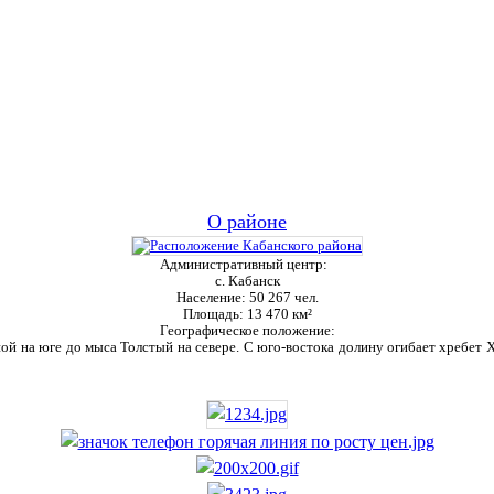
О районе
Административный центр:
с. Кабанск
Население:
50 267 чел.
Площадь:
13 470 км²
Географическое положение:
ой на юге до мыса Толстый на севере. С юго-востока долину огибает хребет Ха