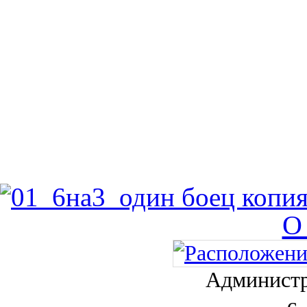
О
Администр
с.