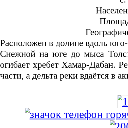
Населен
Площа
Географич
Рас­положен в долине вдоль юго-
Снежной на юге до мыса Толст
огибает хребет Хамар-Дабан. Ре
части, а дельта реки вда­ётся в 