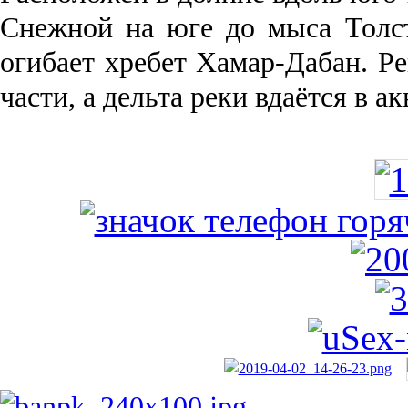
Снежной на юге до мыса Толст
огибает хребет Хамар-Дабан. Ре
части, а дельта реки вда­ётся в 