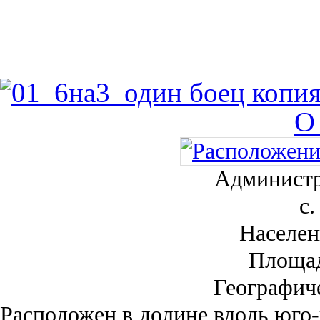
О
Администр
с.
Населен
Площа
Географич
Рас­положен в долине вдоль юго-