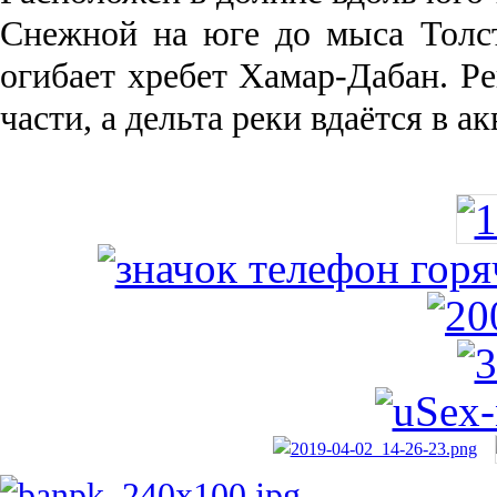
Снежной на юге до мыса Толст
огибает хребет Хамар-Дабан. Ре
части, а дельта реки вда­ётся в 