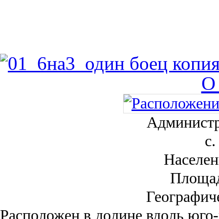
О
Администр
с.
Населен
Площа
Географич
Рас­положен в долине вдоль юго-